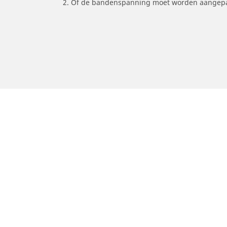
2. Of de bandenspanning moet worden aangepa
/
Scenic
Grand Scenic III
2015
Auto, SUV en bestelwagen
M
Vind de beste MICHELIN band
V
Zoek op bandenmaat
Z
Zoek op rijbeleving
Z
Zoek op seizoen
Z