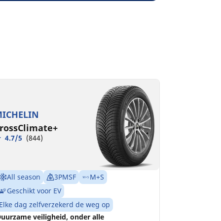
ICHELIN
rossClimate+
4.7/5
(844)
All season
3PMSF
M+S
Geschikt voor EV
Elke dag zelfverzekerd de weg op
uurzame veiligheid, onder alle