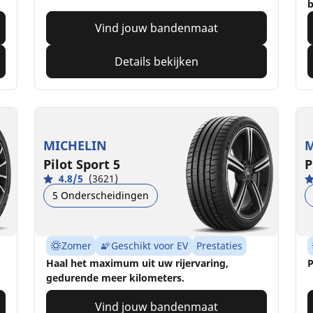
b
Vind jouw bandenmaat
Details bekijken
MICHELIN
M
Pilot Sport 5
P
4.8/5
(3621)
5 Onderscheidingen
Zomer
Geschikt voor EV
Prestaties
Haal het maximum uit uw rijervaring,
P
gedurende meer kilometers.
Vind jouw bandenmaat