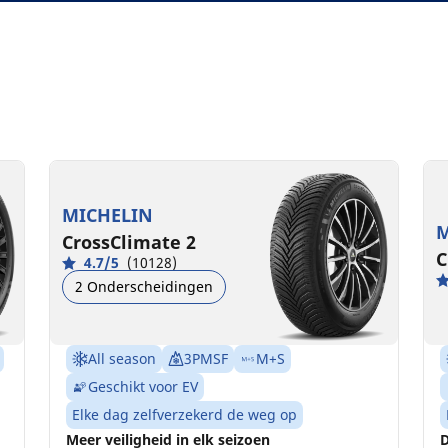
MICHELIN
M
CrossClimate 2
C
4.7/5
(10128)
2 Onderscheidingen
All season
3PMSF
M+S
Geschikt voor EV
Elke dag zelfverzekerd de weg op
Meer veiligheid in elk seizoen
D