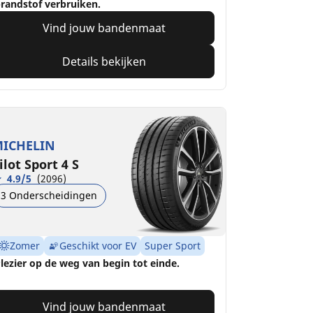
randstof verbruiken.
Vind jouw bandenmaat
Details bekijken
ICHELIN
ilot Sport 4 S
4.9/5
(2096)
3 Onderscheidingen
Zomer
Geschikt voor EV
Super Sport
lezier op de weg van begin tot einde.
Vind jouw bandenmaat