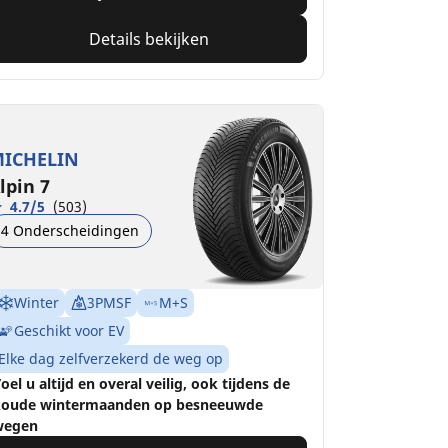
Details bekijken
ICHELIN
lpin 7
4.7/5
(503)
4 Onderscheidingen
Winter
3PMSF
M+S
Geschikt voor EV
Elke dag zelfverzekerd de weg op
oel u altijd en overal veilig, ook tijdens de
oude wintermaanden op besneeuwde
wegen