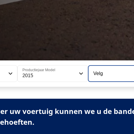
Productiejaar Model
Velg
2015
er uw voertuig kunnen we u de banden
behoeften.