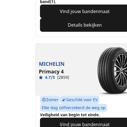
band(1).
Vind jouw bandenmaat
Details bekijken
MICHELIN
Primacy 4
4.7/5
(2859)
Zomer
Geschikt voor EV
Elke dag zelfverzekerd de weg op
Veiligheid van begin tot einde.
Vind jouw bandenmaat