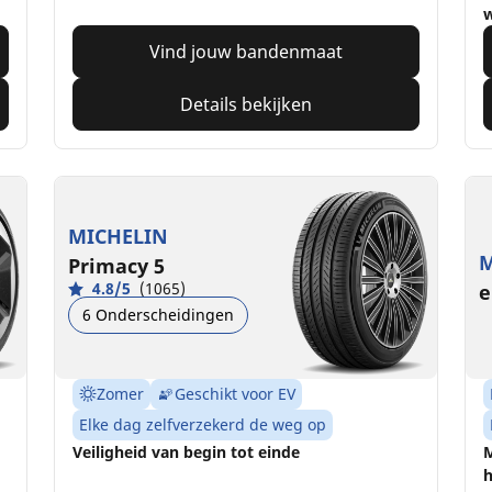
Vind jouw bandenmaat
Details bekijken
MICHELIN
M
Primacy 5
4.8/5
(1065)
e
6 Onderscheidingen
Zomer
Geschikt voor EV
Elke dag zelfverzekerd de weg op
Veiligheid van begin tot einde
M
h