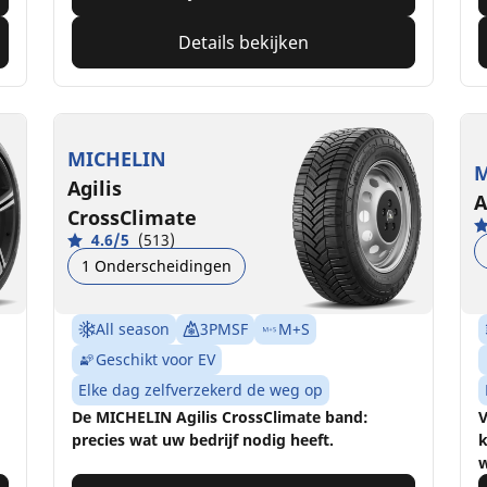
Details bekijken
MICHELIN
M
Agilis
A
CrossClimate
4.6/5
(513)
1 Onderscheidingen
All season
3PMSF
M+S
Geschikt voor EV
Elke dag zelfverzekerd de weg op
De MICHELIN Agilis CrossClimate band:
V
precies wat uw bedrijf nodig heeft.
k