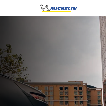
Go to page content
Go to page navigation