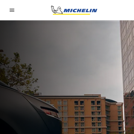
Go to page content
Go to page navigation