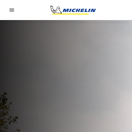
Go to page content
Go to page navigation