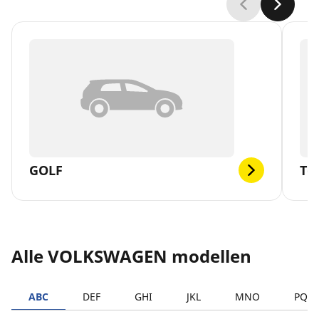
GOLF
T-
Alle VOLKSWAGEN modellen
ABC
DEF
GHI
JKL
MNO
PQR