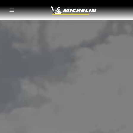
Go to page content
Go to page navigation