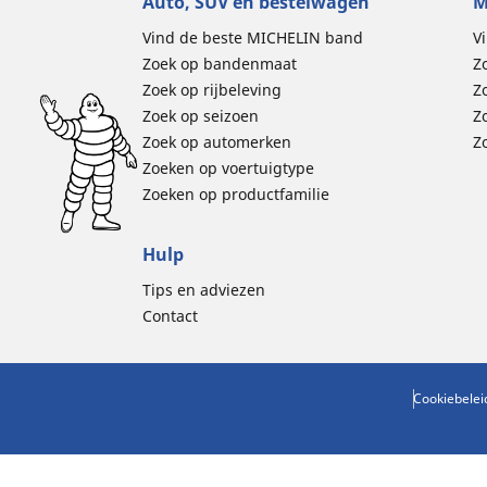
Auto, SUV en bestelwagen
M
Vind de beste MICHELIN band
V
Zoek op bandenmaat
Z
Zoek op rijbeleving
Z
Zoek op seizoen
Z
Zoek op automerken
Z
Zoeken op voertuigtype
Zoeken op productfamilie
Hulp
Tips en adviezen
Contact
Cookiebelei