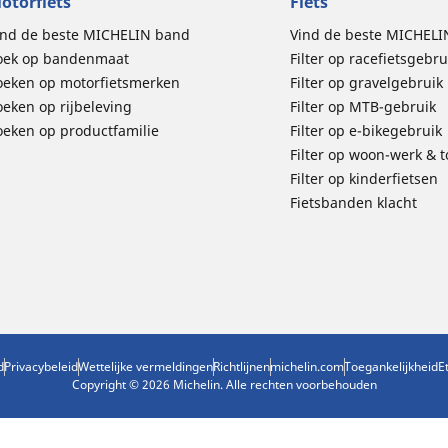
otorfiets
Fiets
ind de beste MICHELIN band
Vind de beste MICHELI
oek op bandenmaat
Filter op racefietsgebru
oeken op motorfietsmerken
Filter op gravelgebruik
oeken op rijbeleving
Filter op MTB-gebruik
oeken op productfamilie
Filter op e-bikegebruik
Filter op woon-werk & 
Filter op kinderfietsen
Fietsbanden klacht
d
Privacybeleid
Wettelijke vermeldingen
Richtlijnen
michelin.com
Toegankelijkheid
E
Copyright © 2026 Michelin. Alle rechten voorbehouden