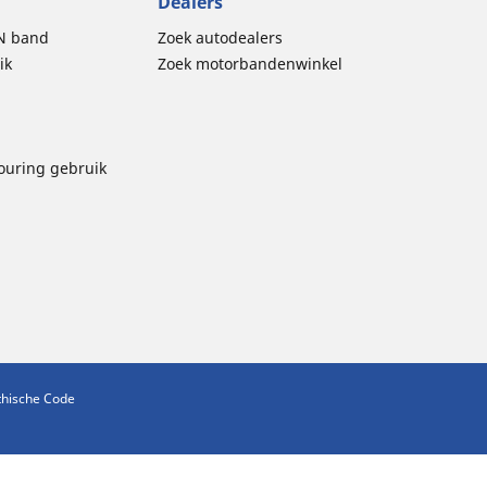
Dealers
N band
Zoek autodealers
ik
Zoek motorbandenwinkel
touring gebruik
thische Code