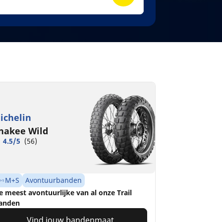
ichelin
nakee Wild
4.5/5
(56)
M+S
Avontuurbanden
e meest avontuurlijke van al onze Trail
anden
Vind jouw bandenmaat