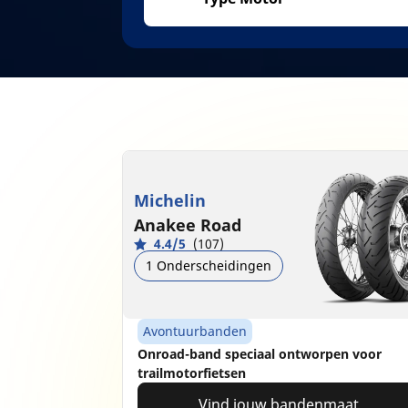
Michelin
Anakee Road
4.4/5
(107)
1 Onderscheidingen
Avontuurbanden
Onroad-band speciaal ontworpen voor
trailmotorfietsen
Vind jouw bandenmaat