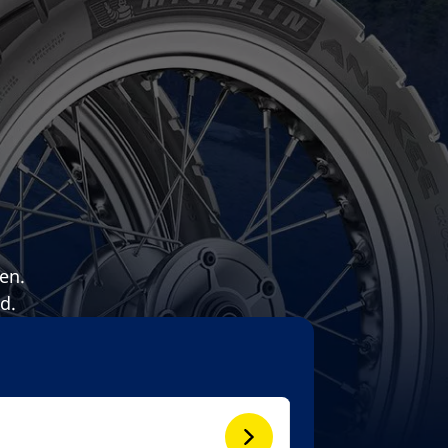
en.
d.