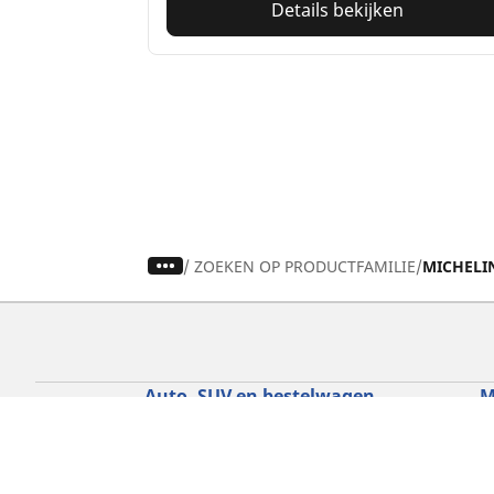
Details bekijken
/
ZOEKEN OP PRODUCTFAMILIE
MICHELI
Auto, SUV en bestelwagen
M
Vind de beste MICHELIN band
V
Zoek op bandenmaat
Z
Zoek op rijbeleving
Z