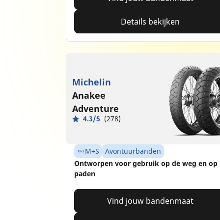
Details bekijken
Michelin
Anakee
Adventure
4.3/5
(278)
M+S
Avontuurbanden
Ontworpen voor gebruik op de weg en op
paden
Vind jouw bandenmaat