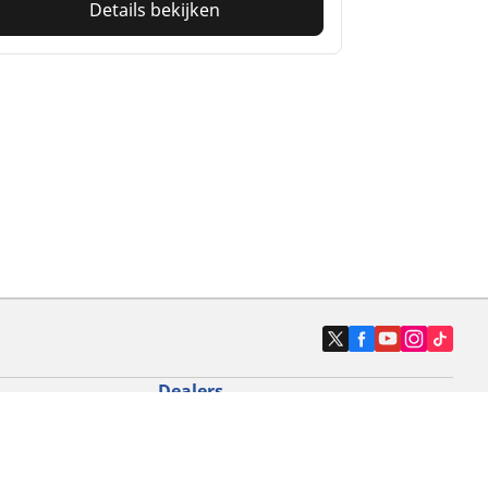
Details bekijken
Dealers
N band
Zoek autodealers
ik
Zoek motorbandenwinkel