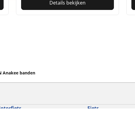
Details bekijken
N Anakee banden
otorfiets
Fiets
ind de beste MICHELIN band
Vind de beste MICHELI
oek op bandenmaat
Filter op racefietsgebru
oeken op motorfietsmerken
Filter op gravelgebruik