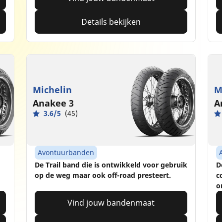
Details bekijken
Michelin
M
Anakee 3
A
3.6/5
(45)
Avontuurbanden
De Trail band die is ontwikkeld voor gebruik
D
op de weg maar ook off-road presteert.
c
o
Vind jouw bandenmaat