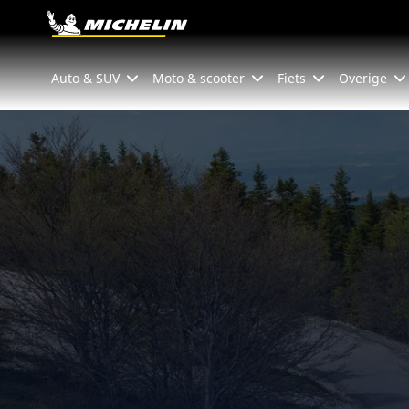
Go to page content
Go to page navigation
Auto & SUV
Moto & scooter
Fiets
Overige