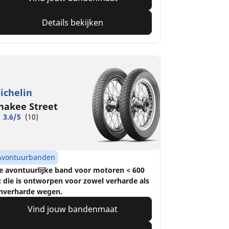
Details bekijken
ichelin
nakee Street
3.6/5
(10)
Avontuurbanden
e avontuurlijke band voor motoren < 600
c die is ontworpen voor zowel verharde als
nverharde wegen.
Vind jouw bandenmaat