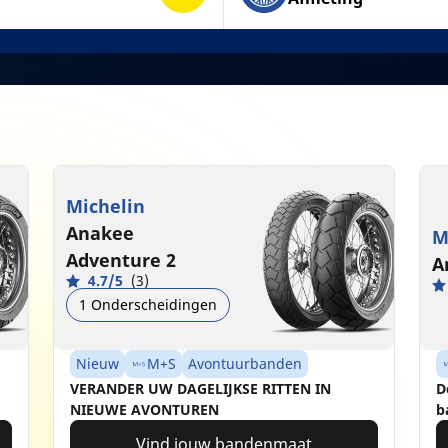
Michelin
Anakee
M
Adventure 2
A
4.7/5
(3)
1 Onderscheidingen
Nieuw
M+S
Avontuurbanden
VERANDER UW DAGELIJKSE RITTEN IN
D
NIEUWE AVONTUREN
b
Vind jouw bandenmaat