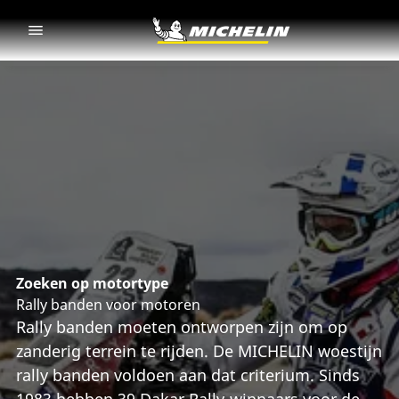
Go to page content
Go to page navigation
Zoeken op motortype
Rally banden voor motoren
Rally banden moeten ontworpen zijn om op
zanderig terrein te rijden. De MICHELIN woestijn
rally banden voldoen aan dat criterium. Sinds
1983 hebben 39 Dakar Rally-winnaars voor de