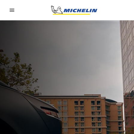
Go to page content
Go to page navigation