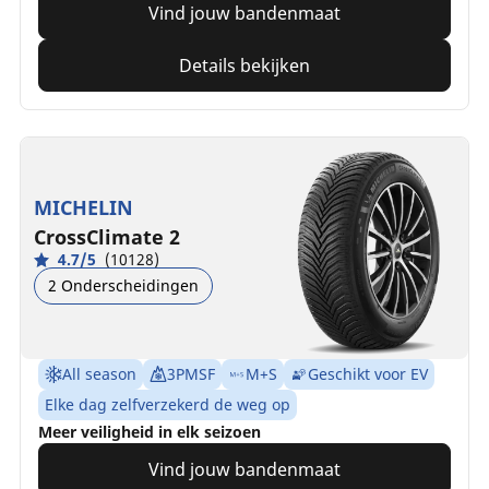
Vind jouw bandenmaat
Details bekijken
MICHELIN
CrossClimate 2
4.7/5
(10128)
2 Onderscheidingen
All season
3PMSF
M+S
Geschikt voor EV
Elke dag zelfverzekerd de weg op
Meer veiligheid in elk seizoen
Vind jouw bandenmaat