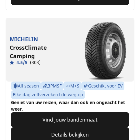
MICHELIN
CrossClimate
Camping
4.5/5
(303)
All season
3PMSF
M+S
Geschikt voor EV
Elke dag zelfverzekerd de weg op
Geniet van uw reizen, waar dan ook en ongeacht het
weer.
Vind jouw bandenmaat
Details bekijken