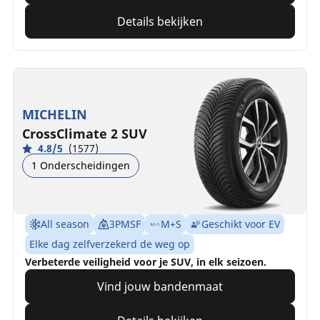
Details bekijken
MICHELIN
CrossClimate 2 SUV
4.8/5
(1577)
1 Onderscheidingen
All season
3PMSF
M+S
Geschikt voor EV
Elke dag zelfverzekerd de weg op
Verbeterde veiligheid voor je SUV, in elk seizoen.
Vind jouw bandenmaat