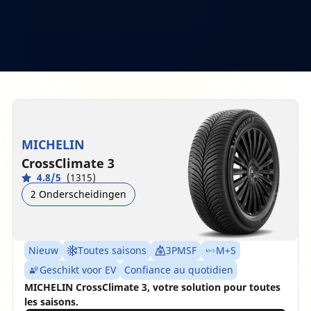
MICHELIN
CrossClimate 3
4.8/5
(1315)
2 Onderscheidingen
Nieuw
Toutes saisons
3PMSF
M+S
Geschikt voor EV
Confiance au quotidien
MICHELIN CrossClimate 3, votre solution pour toutes
les saisons.