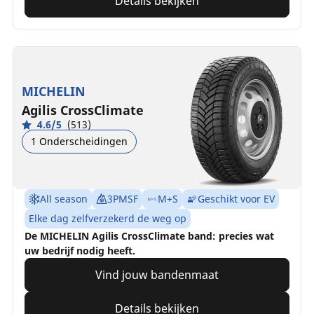
Details bekijken
MICHELIN
Agilis CrossClimate
4.6/5
(513)
1 Onderscheidingen
All season
3PMSF
M+S
Geschikt voor EV
Elke dag zelfverzekerd de weg op
De MICHELIN Agilis CrossClimate band: precies wat
uw bedrijf nodig heeft.
Vind jouw bandenmaat
Details bekijken