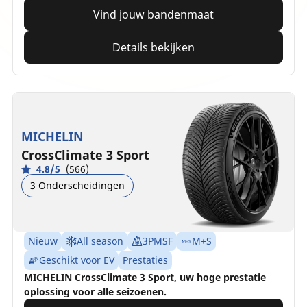
Vind jouw bandenmaat
Details bekijken
MICHELIN
CrossClimate 3 Sport
4.8/5
(566)
3 Onderscheidingen
Nieuw
All season
3PMSF
M+S
Geschikt voor EV
Prestaties
MICHELIN CrossClimate 3 Sport, uw hoge prestatie
oplossing voor alle seizoenen.