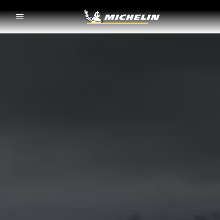
Go to page content
Go to page navigation