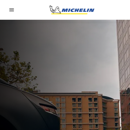
Go to page content
Go to page navigation