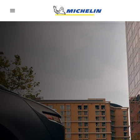
Go to page content
Go to page navigation