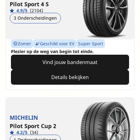
Pilot Sport 4 S
4.9/5
(2104)
3 Onderscheidingen
Zomer
Geschikt voor EV
Super Sport
Plezier op de weg van begin tot einde.
Vind jouw bandenmaat
Details bekijken
MICHELIN
Pilot Sport Cup 2
4.2/5
(34)
1 Onderscheidingen