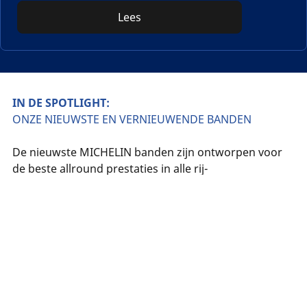
Lees
IN DE SPOTLIGHT:
ONZE NIEUWSTE EN VERNIEUWENDE BANDEN
De nieuwste MICHELIN banden zijn ontworpen voor
de beste allround prestaties in alle rij-
omstandigheden.
Band
zoeken
Wat
Michelin
ROAD 6
is
de