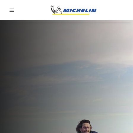
Go to page content
Go to page navigation