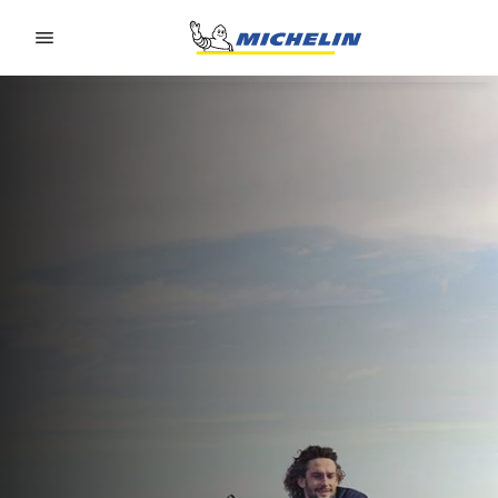
Go to page content
Go to page navigation