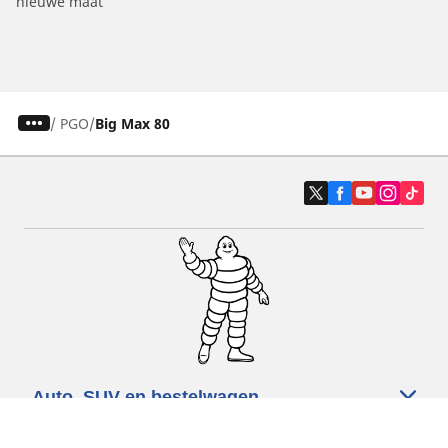
nieuwe maat
/
PGO
Big Max 80
Auto, SUV en bestelwagen