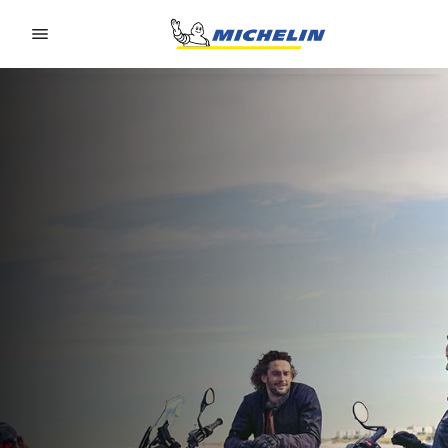
Go to page content
Go to page navigation