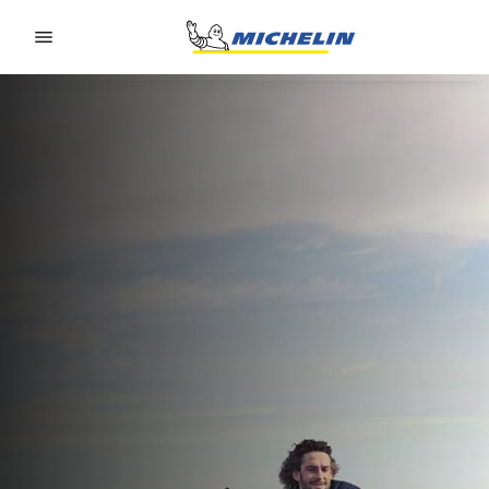
Go to page content
Go to page navigation