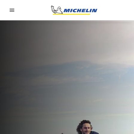
Go to page content
Go to page navigation