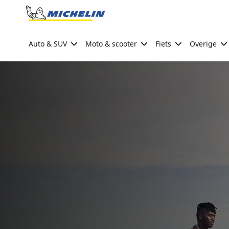
Go to page content
Go to page navigation
Auto & SUV
Moto & scooter
Fiets
Overige