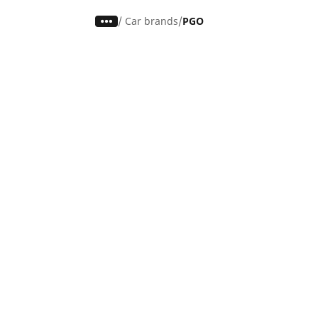
/
Car brands
PGO
Auto, SUV en bestelwagen
M
Vind de beste MICHELIN band
V
Zoek op bandenmaat
Z
Zoek op rijbeleving
Z
Zoek op seizoen
Z
Zoek op automerken
Z
Zoeken op voertuigtype
Zoeken op productfamilie
Hulp
Tips en adviezen
Contact