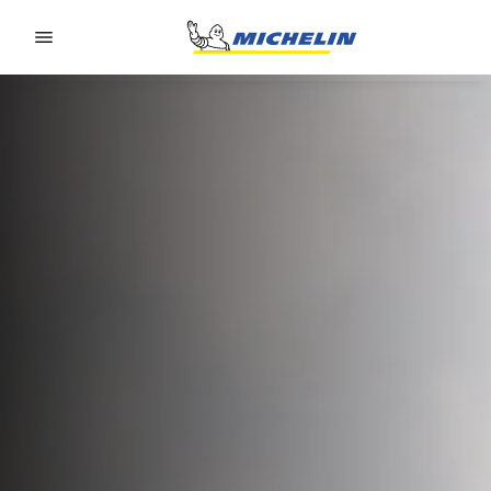
Go to page content
Go to page navigation