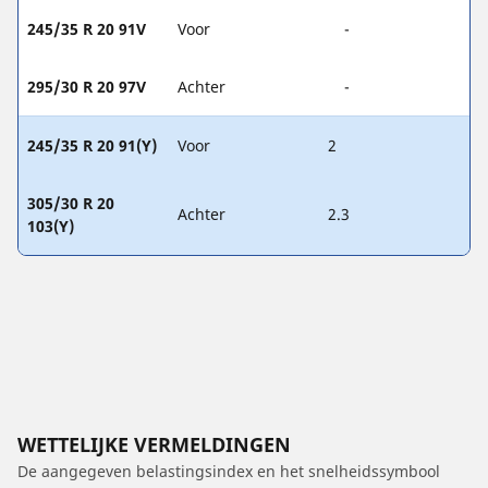
245/35 R 20 91V
Voor
-
295/30 R 20 97V
Achter
-
245/35 R 20 91(Y)
Voor
2
305/30 R 20
Achter
2.3
103(Y)
WETTELIJKE VERMELDINGEN
De aangegeven belastingsindex en het snelheidssymbool