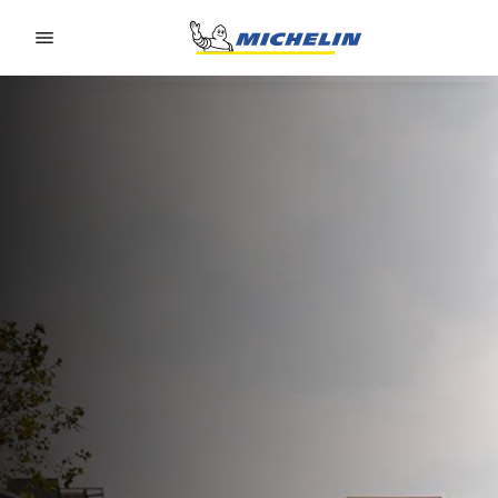
Go to page content
Go to page navigation