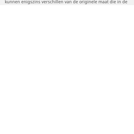
kunnen enigszins verschillen van de originele maat die in de
autopapieren vermeld staat. Als gekwalificeerde professional
zal uw dealer u advies kunnen geven over:
1. Of de belastingsindex en het snelheidssymbool van de
vervangende banden anders zijn dan die van de originele
banden.
2. Of de bandenspanning moet worden aangepast voor de
nieuwe maat
/
911 Type 991
991 GT3 Touring