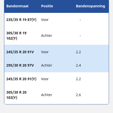
Bandenmaat
Positie
Bandenspanning
235/35 R 19 87(Y)
Voor
-
305/30 R 19
Achter
-
102(Y)
245/35 R 20 91V
Voor
2.2
295/30 R 20 97V
Achter
2.4
245/35 R 20 91(Y)
Voor
2.2
305/30 R 20
Achter
2.6
103(Y)