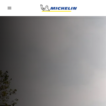
Go to page content
Go to page navigation