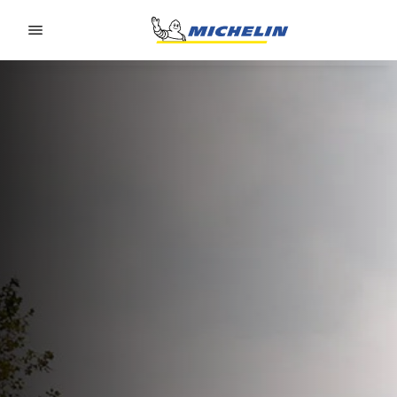
Go to page content
Go to page navigation