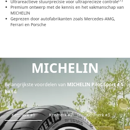
(1)
Ultrareactieve stuurprecisie voor ultraprecieze controle
Premium ontwerp met de kennis en het vakmanschap van
MICHELIN
Geprezen door autofabrikanten zoals Mercedes-AMG,
Ferrari en Porsche
MICHELIN
Belangrijkste voordelen van
MICHELIN Pilot Sport 4 S
band
Kenmerk #1
Kenmerk #2
Kenmerk #3
Ke