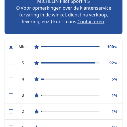
MICHELIN Pilot Sport 4 S
Voor opmerkingen over de klantenservice
(ervaring in de winkel, dienst na verkoop,
levering, enz.) kunt u ons
Contacteren
.
Alles
100%
star reviews
5
92%
star reviews
4
5%
star reviews
3
1%
star reviews
2
1%
star reviews