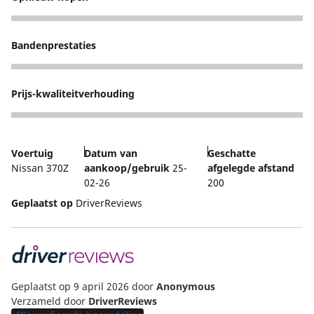
5
Bandenprestaties
5
Prijs-kwaliteitverhouding
5
Voertuig
Datum van
Geschatte
Nissan 370Z
aankoop/gebruik
25-
afgelegde afstand
02-26
200
Geplaatst op
DriverReviews
Geplaatst op 9 april 2026
door
Anonymous
Verzameld door
DriverReviews