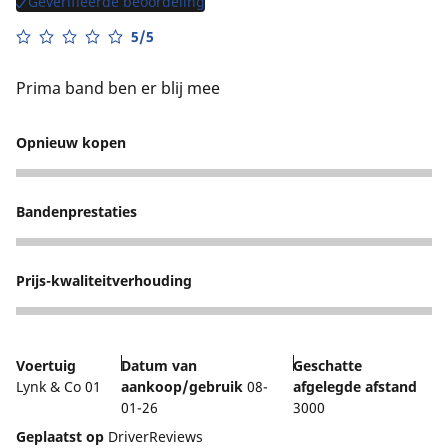
Geverifieerde beoordeling
5/5
Prima band ben er blij mee
Opnieuw kopen
5
Bandenprestaties
4
Prijs-kwaliteitverhouding
5
Voertuig
Datum van
Geschatte
Lynk & Co 01
aankoop/gebruik
08-
afgelegde afstand
01-26
3000
Geplaatst op
DriverReviews