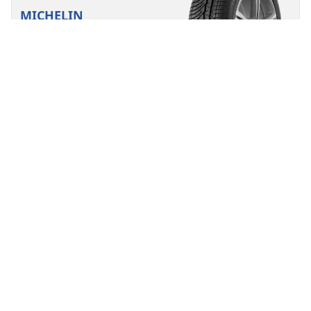
MICHELIN
Pilot Alpin PA4
4.5/5
(40)
Winter
3PMSF
M+S
Geschikt voor EV
Prestaties
Meer controle, ongeacht de winterse
weersomstandigheden.
Vind jouw bandenmaat
Details bekijken