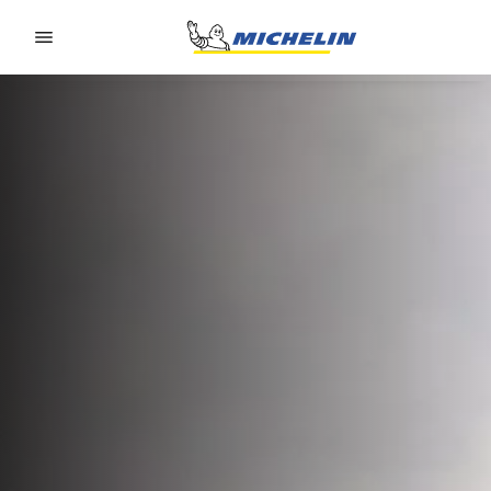
Go to page content
Go to page navigation