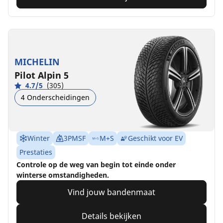
MICHELIN
Pilot Alpin 5
4.7/5
(305)
4 Onderscheidingen
Winter
3PMSF
M+S
Geschikt voor EV
Prestaties
Controle op de weg van begin tot einde onder
winterse omstandigheden.
Vind jouw bandenmaat
Details bekijken