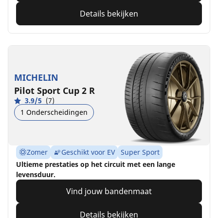
Details bekijken
MICHELIN
Pilot Sport Cup 2 R
3.9/5
(7)
1 Onderscheidingen
Zomer
Geschikt voor EV
Super Sport
Ultieme prestaties op het circuit met een lange
levensduur.
Vind jouw bandenmaat
Details bekijken