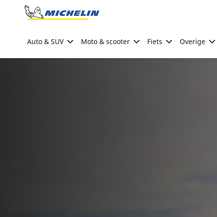
Go to page content
Go to page navigation
Auto & SUV
Moto & scooter
Fiets
Overige