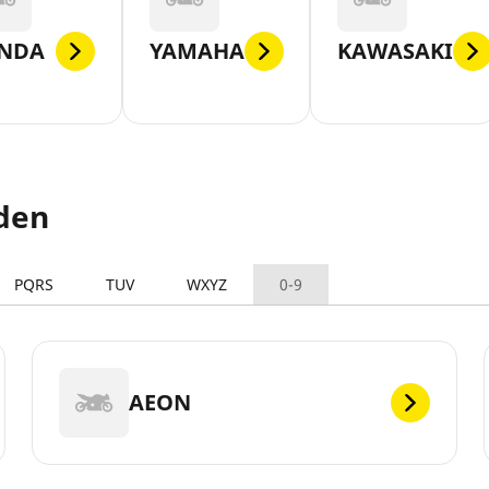
NDA
YAMAHA
KAWASAKI
den
PQRS
TUV
WXYZ
0-9
AEON