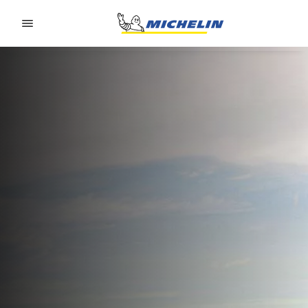
Go to page content
Go to page navigation