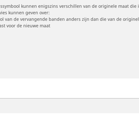
symbool kunnen enigszins verschillen van de originele maat die i
dvies kunnen geven over:
ool van de vervangende banden anders zijn dan die van de origine
st voor de nieuwe maat
otorfiets
Fiets
ind de beste MICHELIN band
Vind de beste MICHELI