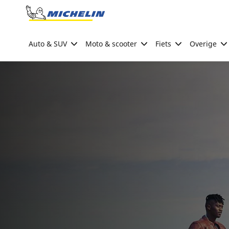
Go to page content
Go to page navigation
Auto & SUV
Moto & scooter
Fiets
Overige