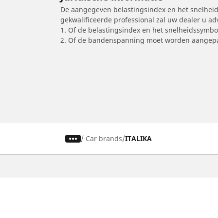
De aangegeven belastingsindex en het snelheids
gekwalificeerde professional zal uw dealer u a
1. Of de belastingsindex en het snelheidssymb
2. Of de bandenspanning moet worden aangepa
/
Car brands
ITALIKA
Auto, SUV en bestelwagen
M
Vind de beste MICHELIN band
V