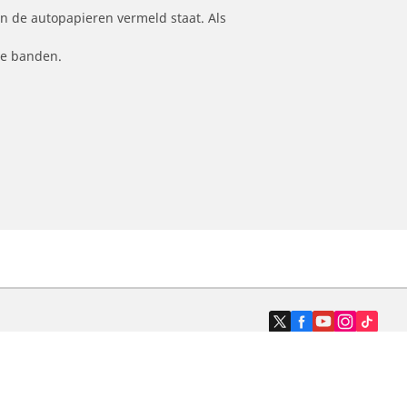
n de autopapieren vermeld staat. Als
le banden.
Dealers
N band
Zoek autodealers