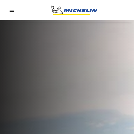
Go to page content
Go to page navigation