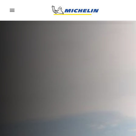
Go to page content
Go to page navigation