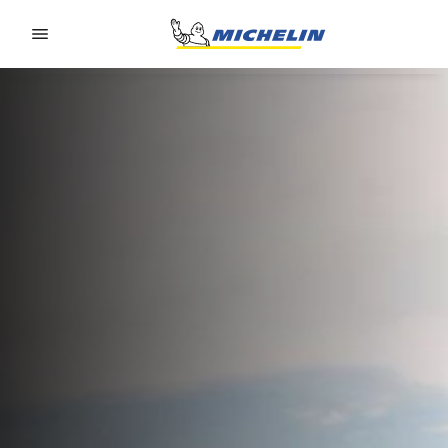
Go to page content
Go to page navigation