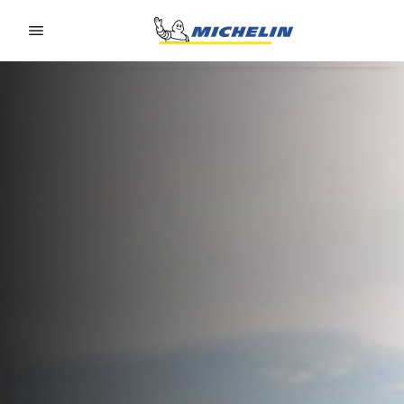
Go to page content
Go to page navigation