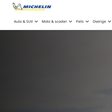
Go to page content
Go to page navigation
Auto & SUV
Moto & scooter
Fiets
Overige