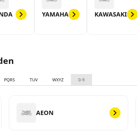
NDA
YAMAHA
KAWASAKI
den
PQRS
TUV
WXYZ
0-9
AEON