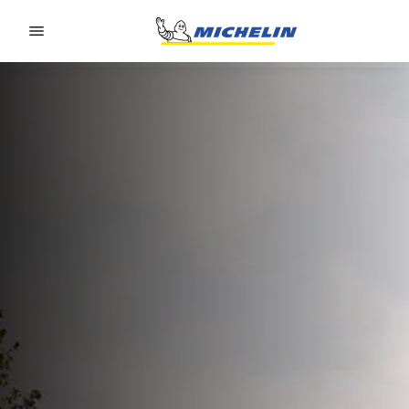
Go to page content
Go to page navigation