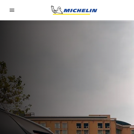
Go to page content
Go to page navigation