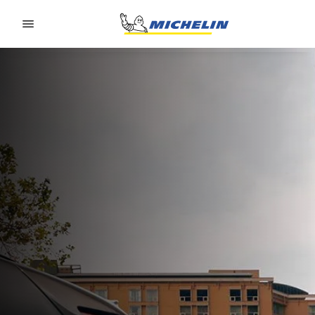
Go to page content
Go to page navigation