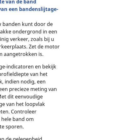
pte van de band
van een bandenslijtage-
uw banden kunt door de
lakke ondergrond in een
ig verkeer, zoals bij u
rkeerplaats. Zet de motor
m aangetrokken is.
ge-indicatoren en bekijk
profieldiepte van het
k, indien nodig, een
een precieze meting van
Met dit eenvoudige
ge van het loopvlak
ten. Controleer
 hele band om
 te sporen.
van de gelegenheid