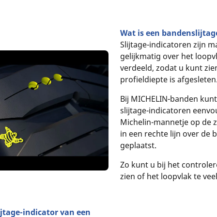
Wat is een bandenslijtag
Slijtage-indicatoren zijn 
gelijkmatig over het loopv
verdeeld, zodat u kunt zie
profieldiepte is afgesleten
Bij MICHELIN-banden kunt 
slijtage-indicatoren eenv
Michelin-mannetje op de zi
in een rechte lijn over de 
geplaatst.
Zo kunt u bij het control
zien of het loopvlak te veel
lijtage-indicator van een