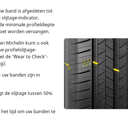
w band is afgesleten tot
 slijtage-indicator,
de minimale profieldiepte
moet worden vervangen.
an Michelin kunt u ook
e profielslijtage-
et de ‘Wear to Check’-
ng):
n: uw banden zijn in
ligt de slijtage tussen 50%
is het tijd om uw banden te