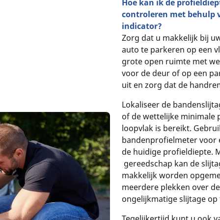
Hoe kan ik de profieldie
controleren met behulp 
indicator?
Zorg dat u makkelijk bij 
auto te parkeren op een v
grote open ruimte met wein
voor de deur of op een pa
uit en zorg dat de handre
Lokaliseer de bandenslijta
of de wettelijke minimale 
loopvlak is bereikt. Gebrui
bandenprofielmeter voor 
de huidige profieldiepte. 
gereedschap kan de slijta
makkelijk worden opgeme
meerdere plekken over de
ongelijkmatige slijtage op
Tegelijkertijd kunt u ook 