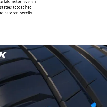
ste kilometer leveren
taties totdat het
indicatoren bereikt.