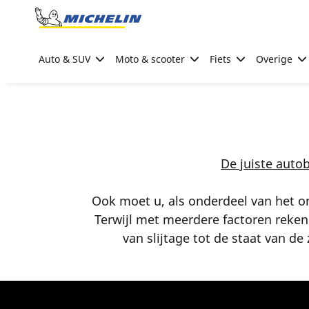
Go to page content
Go to page navigation
Auto & SUV
Moto & scooter
Fiets
Overige
De juiste aut
Ook moet u, als onderdeel van het o
Terwijl met meerdere factoren reke
van slijtage tot de staat van d