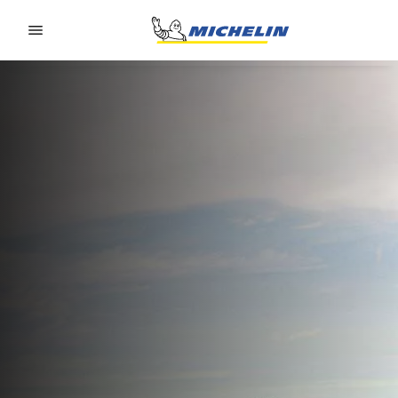
Go to page content
Go to page navigation