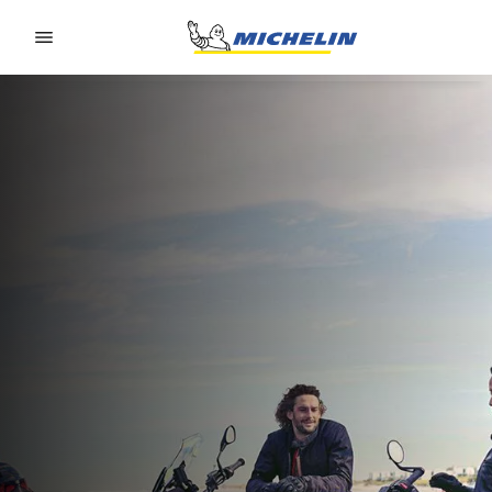
Go to page content
Go to page navigation