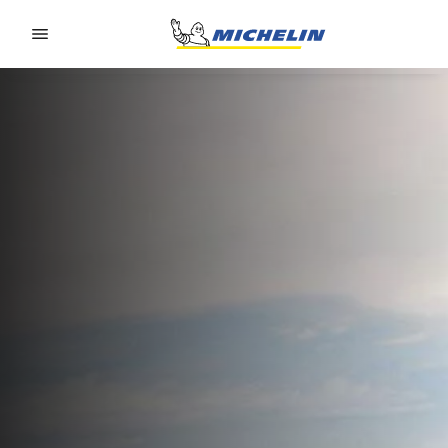
Go to page content
Go to page navigation