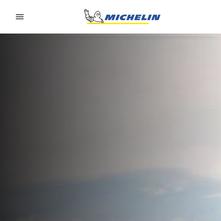
Go to page content
Go to page navigation