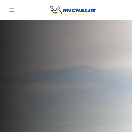
Go to page content
Go to page navigation