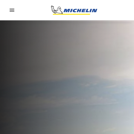
Go to page content
Go to page navigation