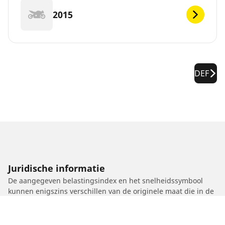
2015
DEF
Juridische informatie
De aangegeven belastingsindex en het snelheidssymbool
kunnen enigszins verschillen van de originele maat die in de
autopapieren vermeld staat. Als gekwalificeerde professional
zal uw dealer u advies kunnen geven over:
1. Of de belastingsindex en het snelheidssymbool van de