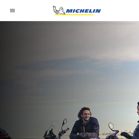
Go to page content
Go to page navigation