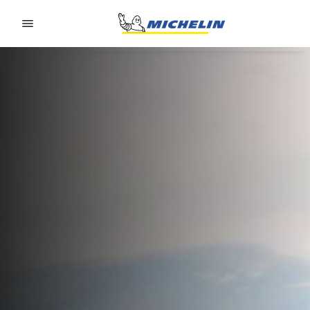
Go to page content
Go to page navigation