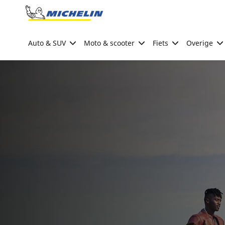
Go to page content
Go to page navigation
Auto & SUV
Moto & scooter
Fiets
Overige