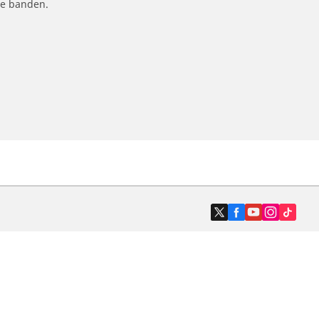
le banden.
Dealers
N band
Zoek autodealers
ik
Zoek motorbandenwinkel