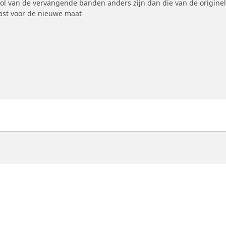
ool van de vervangende banden anders zijn dan die van de origine
st voor de nieuwe maat
otorfiets
Fiets
ind de beste MICHELIN band
Vind de beste MICHELI
oek op bandenmaat
Filter op racefietsgebru
oeken op motorfietsmerken
Filter op gravelgebruik