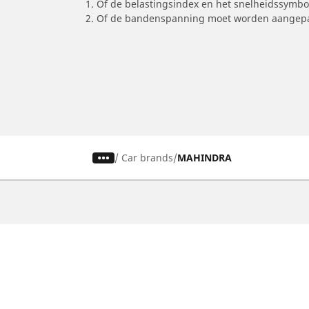
1. Of de belastingsindex en het snelheidssymb
2. Of de bandenspanning moet worden aangepa
/
Car brands
MAHINDRA
Auto, SUV en bestelwagen
M
Vind de beste MICHELIN band
V
Zoek op bandenmaat
Z
Zoek op rijbeleving
Z