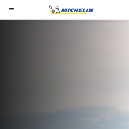
Go to page content
Go to page navigation