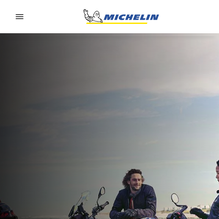
Go to page content
Go to page navigation